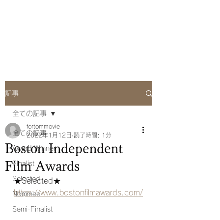
she Q Official
Website
記事
全ての記事
fortommovie
全ての記事
2022年1月12日
読了時間: 1分
Boston Independent
Award Winner
Film Awards
Finalist
Selected
★Selected★
https://www.bostonfilmawards.com/
Nominee
Semi-Finalist