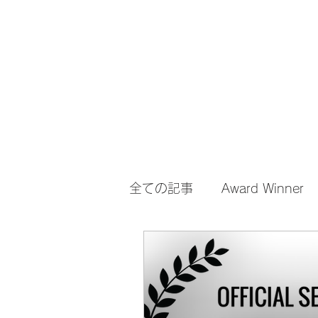
she Q Official Website
全ての記事
Award Winner
Honorable Mention