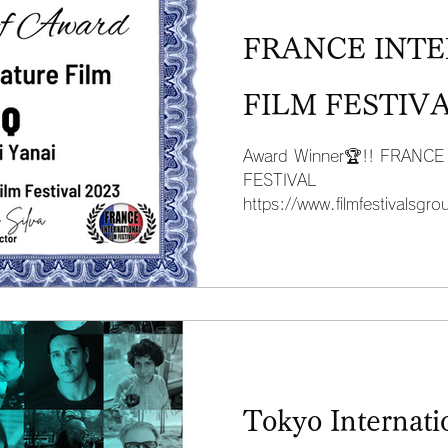
FRANCE INT
FILM FESTIV
Award Winner🏆!! FRANC
FESTIVAL
https://www.filmfestivals
ス国際映画祭...
Tokyo Internati