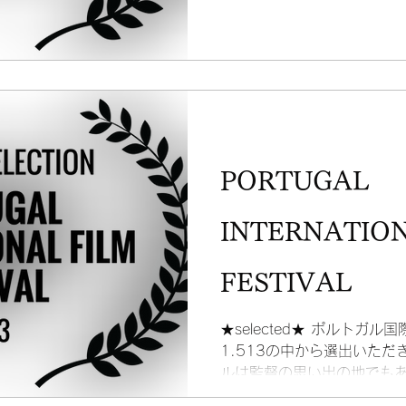
いただけたのは嬉しい限りで
うございます！
PORTUGAL
INTERNATION
FESTIVAL
★selected★ ポルトガ
1.513の中から選出いただ
ルは監督の思い出の地でもあ
並み、暖かい人々。 美味し