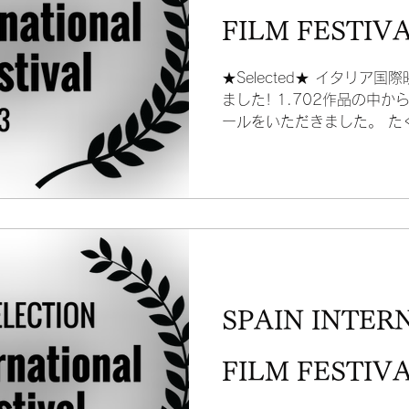
FILM FESTIV
★Selected★ イタリア
ました! 1.702作品の中
ールをいただきました。 た
2023年の受賞作品候補と
光栄です！...
SPAIN INTER
FILM FESTIV