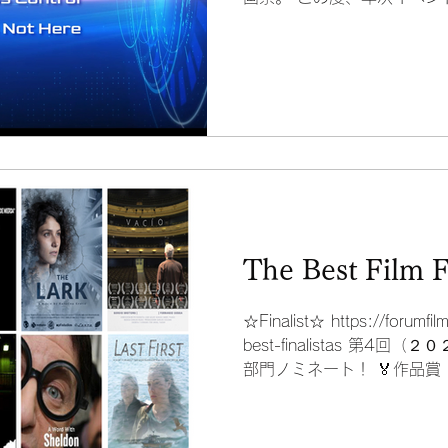
位を受賞しました！ 年次イ
スタにて8 月...
The Best Film F
☆Finalist☆ https://forumfi
best-finalistas 第
部門ノミネート！ 🏅作品賞 🏅
🏅脚本賞：Tomoaki...