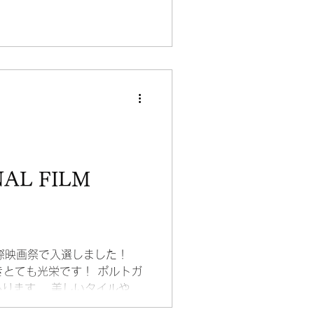
す！ ご覧いただきありがと
AL FILM
ル国際映画祭で入選しました！
きとても光栄です！ ポルトガ
ります。 美しいタイルや街
い魚とポートワイン。 世界一