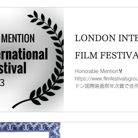
美しいと言われる本屋さん
ね。...
LONDON INT
FILM FESTIV
Honorable Mention🏅
https://www.filmfestivals
ドン国際映画祭年次賞で佳
1.214作品の中から全審査
けた作品のみ選出し、受...