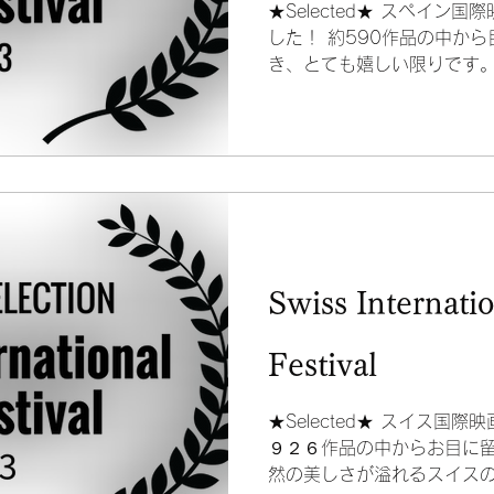
★Selected★ スペイン
した！ 約590作品の中か
き、とても嬉しい限りです。 Gracia
película.
Swiss Internati
Festival
★Selected★ スイス国
９２６作品の中からお目に留
然の美しさが溢れるスイスの