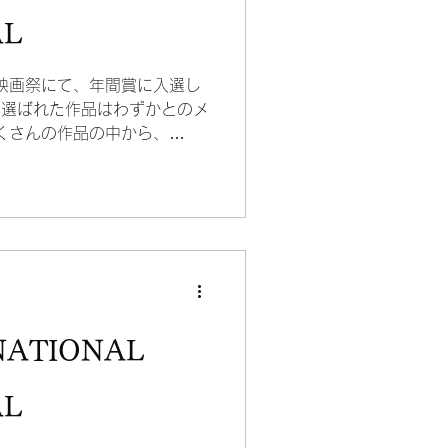
AL
国際映画祭にて、年間賞に入選し
から選ばれた作品はわずかとのメ
くさんの作品の中から、
して高評価をいただき、とても
NATIONAL
AL