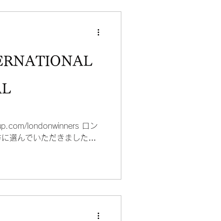
があるのもポルトガルです
ERNATIONAL
AL
group.com/londonwinners ロン
作に選んでいただきました！
員が１０点満点中8.5以上をつ