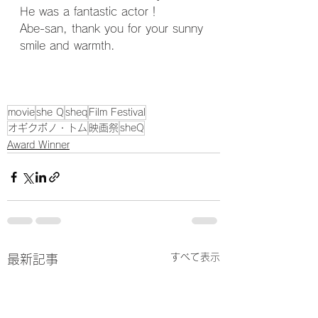
He was a fantastic actor！
Abe-san, thank you for your sunny 
smile and warmth.
movie
she Q
sheq
Film Festival
オギクボノ・トム
映画祭
sheQ
Award Winner
すべて表示
最新記事