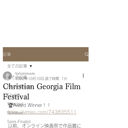
she Q Official
Website
記事
全ての記事
fortommovie
全ての記事
2022年10月10日
読了時間: 1分
Christian Georgia Film
Award Winner
Festival
Finalist
Selected
🏆Award Winner！！
https://vimeo.com/743835511
Nominee
Semi-Finalist
以前、オンライン映画祭で作品賞に