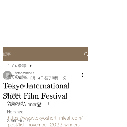
she Q Official
Website
記事
全ての記事
fortommovie
全ての記事
2022年12月14日
読了時間: 1分
Tokyo International
Award Winner
Short Film Festival
Finalist
Selected
Award Winner🏆！！
Nominee
https://www.tokyoshortfilmfest.com/
Semi-Finalist
post/tisff-november-2022-winners