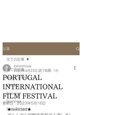
she Q Official
Website
記事
全ての記事
fortommovie
全ての記事
2023年4月23日
読了時間: 1分
PORTUGAL
Award Winner
INTERNATIONAL
Finalist
Selected
FILM FESTIVAL
Nominee
更新日：
2023年5月16日
★selected★
Semi-Finalist