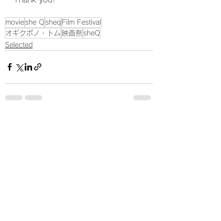
movie
she Q
sheq
Film Festival
オギクボノ・トム
映画祭
sheQ
Selected
すべて表示
最新記事