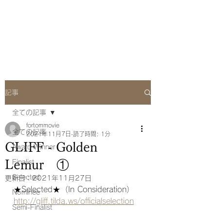
she Q Official
Website
記事
全ての記事
fortommovie
全ての記事
2021年11月7日
読了時間: 1分
GLIFF - Golden
Award Winner
Lemur ①
Finalist
Selected
更新日：
2021年11月27日
★Selected★（
In Consideration）
Nominee
http://gliff.tilda.ws/officialselection
Semi-Finalist