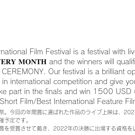
ational Film Festival is a festival with liv
𝐄𝐑𝐘 𝐌𝐎𝐍𝐓𝐇 and the winners will qualif
EREMONY. Our festival is a brilliant op
e in international competition and give yo
ke part in the finals and win 1500 USD 
 Short Film/Best International Feature Fil
祭。今回の年間賞に選ばれた作品のライブ上映は、
20
催予定です。
賞を受賞させて戴き、2022年の決勝に出場する資格を