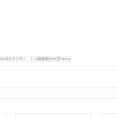
tival
オギクボノ・トム
映画祭
sheQ
France