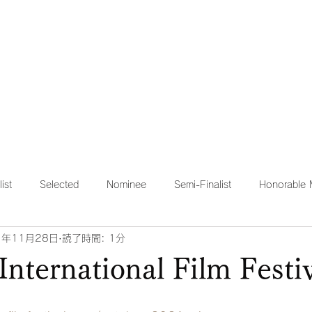
HOME
STORY
REVIEW
list
Selected
Nominee
Semi-Finalist
Honorable 
1年11月28日
読了時間: 1分
International Film Festi