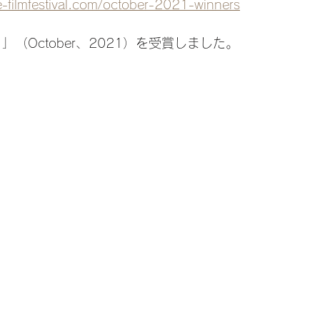
e-filmfestival.com/october-2021-winners
 Film 」（October、2021）を受賞しました。