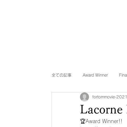
she Q Official Website
全ての記事
Award Winner
Fina
fortommovie
202
Lacorne 
🏆Award Winner!!