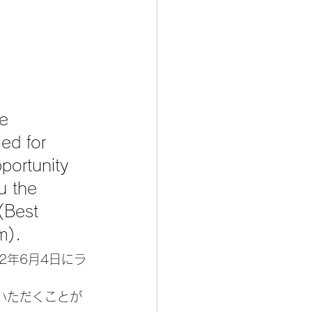
e 
ied for 
portunity 
u the 
(Best 
m).
22年6月4日にラ
いただくことが