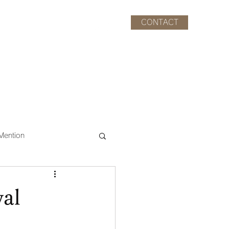
CONTACT
CAST
STAFF
INFO.
Mention
val