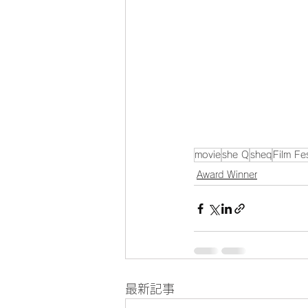
movie
she Q
sheq
Film Fes
Award Winner
最新記事