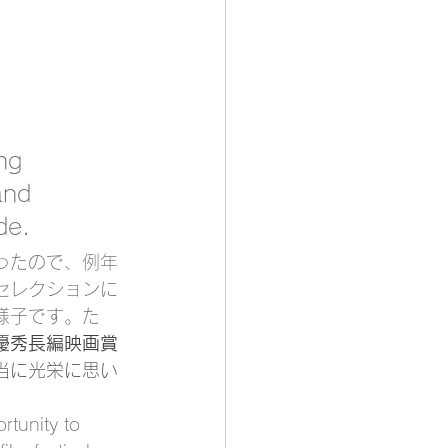
ng 
and 
de. 
ったので、例年
セレクションに
様子です。た
優秀長編映画賞
当に光栄に思い
rtunity to 