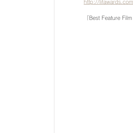
http://lifawards.c
「Best Feature Film