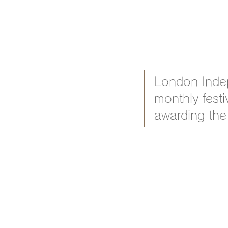
London Indep
monthly festi
awarding the