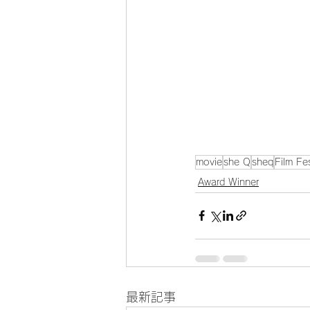
movie
she Q
sheq
Film Fes
Award Winner
最新記事