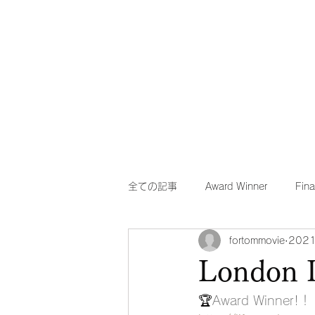
she Q Official Website
全ての記事
Award Winner
Fina
fortommovie
202
London 
🏆
Award Winner!！