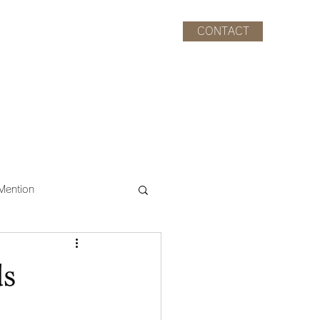
CONTACT
CAST
STAFF
INFO.
Mention
ds