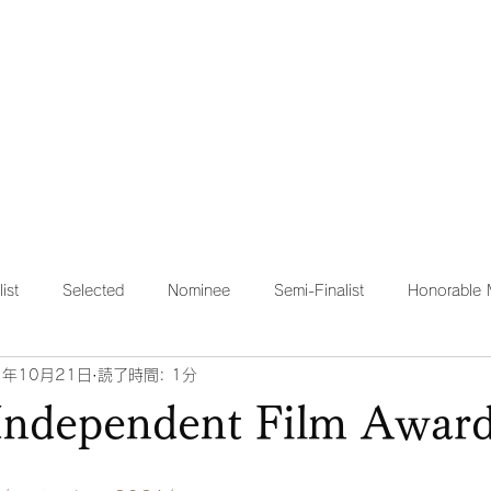
HOME
STORY
REVIEW
list
Selected
Nominee
Semi-Finalist
Honorable 
1年10月21日
読了時間: 1分
Independent Film Awar