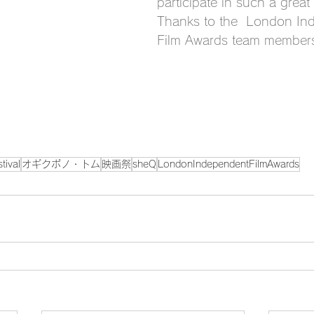
participate in such a great f
Thanks to the  London In
Film Awards team members
tival
オギクボノ・トム
映画祭
sheQ
LondonIndependentFilmAwards