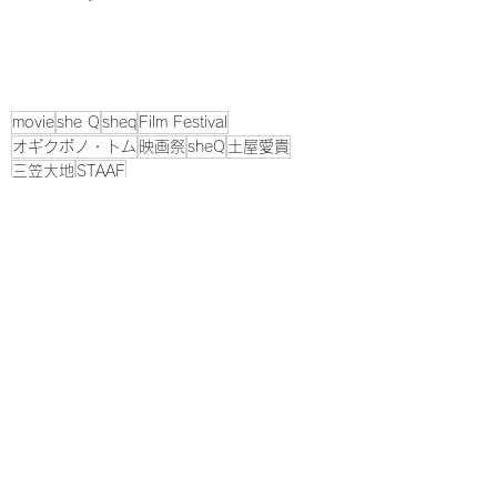
movie
she Q
sheq
Film Festival
オギクボノ・トム
映画祭
sheQ
土屋愛貴
三笠大地
STAAF
Award Winner
すべて表示
最新記事