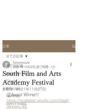
she Q Official
Website
記事
全ての記事
fortommovie
全ての記事
2021年10月2日
読了時間: 1分
South Film and Arts
Award Winner
Academy Festival
Finalist
Selected
更新日：
2021年11月27日
🏆
Award Winner!!
Nominee
https://scafafest.wixsite.com/sfaaf/
Semi-Finalist
winners-48