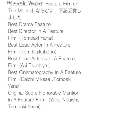
Honorable Mention
「Special Award: Feature Film Of 
The Month」ならびに、下記受賞し
ました！
Best Drama Feature
Best Director In A Feature 
Film（Tomoaki Yanai）
Best Lead Actor In A Feature 
Film（Tom Ogikubono）
Best Lead Actress In A Feature 
Film（Aki Tsuchiya ）
Best Cinematography In A Feature 
Film（Daichi Mikasa ,Tomoaki 
Yanai）
Original Score Honorable Mention 
In A Feature Film （Yuko Negishi, 
Tomoaki Yanai）